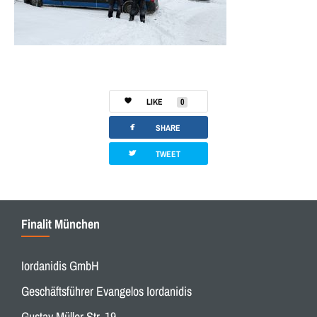
LIKE
0
facebook
SHARE
twitterbird
TWEET
Finalit München
Iordanidis GmbH
Geschäftsführer Evangelos Iordanidis
Gustav Müller Str. 19