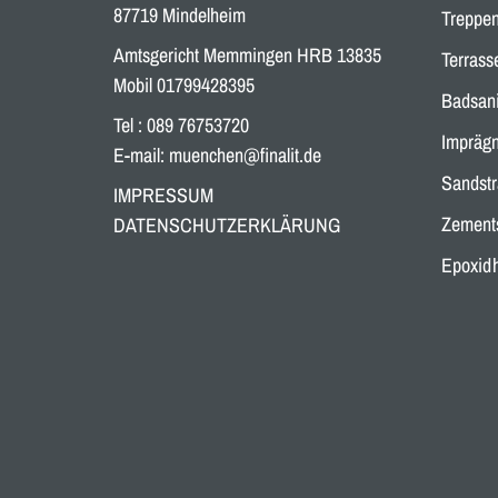
87719 Mindelheim
Treppe
Amtsgericht Memmingen HRB 13835
Terrass
Mobil 01799428395
Badsan
Tel : 089 76753720
Imprägn
E-mail:
muenchen@finalit.de
Sandstr
IMPRESSUM
Zements
DATENSCHUTZERKLÄRUNG
Epoxidh