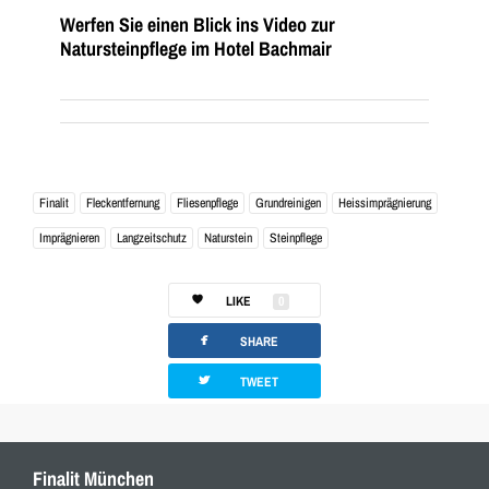
Werfen Sie einen Blick ins Video zur
Natursteinpflege im Hotel Bachmair
Finalit
Fleckentfernung
Fliesenpflege
Grundreinigen
Heissimprägnierung
Imprägnieren
Langzeitschutz
Naturstein
Steinpflege
LIKE
0
facebook
SHARE
twitterbird
TWEET
Finalit München