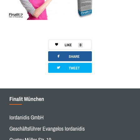
LIKE
0
facebook
SHARE
twitterbird
TWEET
Finalit München
Iordanidis GmbH
Geschäftsführer Evangelos Iordanidis
Gustav Müller Str. 19